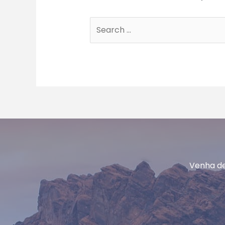
Search
for:
Venha de