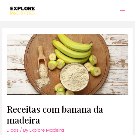
Skip
to
Mai
content
Men
Receitas com banana da
madeira
Dicas
/ By
Explore Madeira