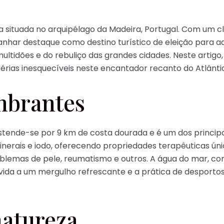
a situada no arquipélago da Madeira, Portugal. Com um c
a ganhar destaque como destino turístico de eleição para
ultidões e do rebuliço das grandes cidades. Neste artigo
érias inesquecíveis neste encantador recanto do Atlânti
mbrantes
stende-se por 9 km de costa dourada e é um dos principais
minerais e iodo, oferecendo propriedades terapêuticas ú
blemas de pele, reumatismo e outros. A água do mar, c
onvida a um mergulho refrescante e a prática de desport
natureza